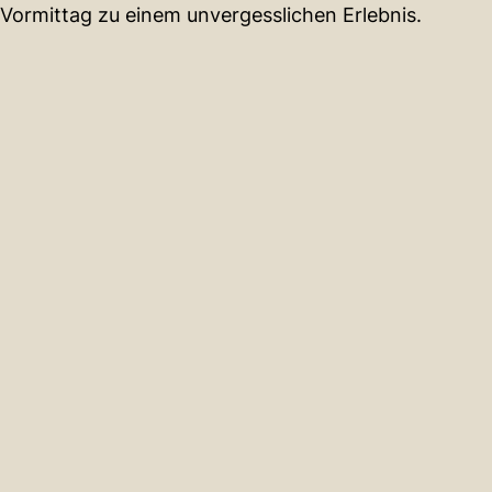
Vormittag zu einem unvergesslichen Erlebnis.
JETZT STARTEN
GUTSCHEINE
INSTAGRAM
KONTAKT
NEWSLETTER