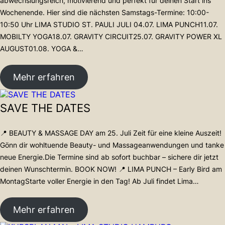
abwechslungsreich, motivierend und perfekt für deinen Start ins
R
Wochenende. Hier sind die nächsten Samstags-Termine: 10:00-
I
10:50 Uhr LIMA STUDIO ST. PAULI JULI 04.07. LIMA PUNCH11.07.
T
Y
MOBILTY YOGA18.07. GRAVITY CIRCUIT25.07. GRAVITY POWER XL
R
AUGUST01.08. YOGA &…
U
N
:
Mehr erfahren
L
I
SAVE THE DATES
M
A
W
📍 BEAUTY & MASSAGE DAY am 25. Juli Zeit für eine kleine Auszeit!
O
Gönn dir wohltuende Beauty- und Massageanwendungen und tanke
R
neue Energie.Die Termine sind ab sofort buchbar – sichere dir jetzt
K
deinen Wunschtermin. BOOK NOW! 📍 LIMA PUNCH – Early Bird am
O
MontagStarte voller Energie in den Tag! Ab Juli findet Lima…
U
T
:
Mehr erfahren
S