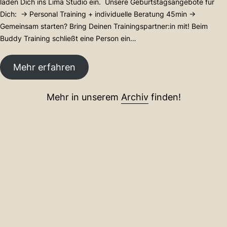
laden Dich ins Lima Studio ein. Unsere Geburtstagsangebote für
A
Dich: -> Personal Training + individuelle Beratung 45min ->
I
Gemeinsam starten? Bring Deinen Trainingspartner:in mit! Beim
–
Buddy Training schließt eine Person ein…
L
I
M
:
Mehr erfahren
A
L
S
I
T
Mehr in unserem
Archiv
finden!
M
U
A
D
S
I
T
O
U
H
D
A
I
M
O
B
f
U
e
R
i
G
e
r