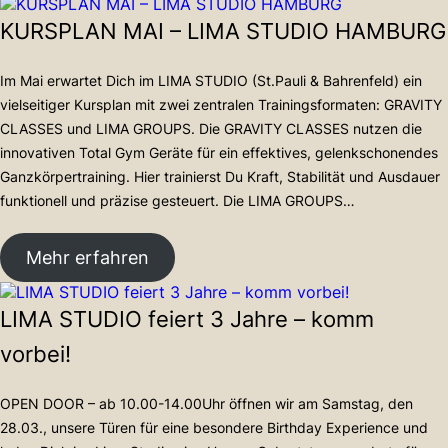
A
KURSPLAN MAI – LIMA STUDIO HAMBURG
V
E
T
Im Mai erwartet Dich im LIMA STUDIO (St.Pauli & Bahrenfeld) ein
H
vielseitiger Kursplan mit zwei zentralen Trainingsformaten: GRAVITY
E
CLASSES und LIMA GROUPS. Die GRAVITY CLASSES nutzen die
D
innovativen Total Gym Geräte für ein effektives, gelenkschonendes
A
Ganzkörpertraining. Hier trainierst Du Kraft, Stabilität und Ausdauer
T
E
funktionell und präzise gesteuert. Die LIMA GROUPS…
S
:
Mehr erfahren
K
U
LIMA STUDIO feiert 3 Jahre – komm
R
S
vorbei!
P
L
A
OPEN DOOR – ab 10.00-14.00Uhr öffnen wir am Samstag, den
N
28.03., unsere Türen für eine besondere Birthday Experience und
M