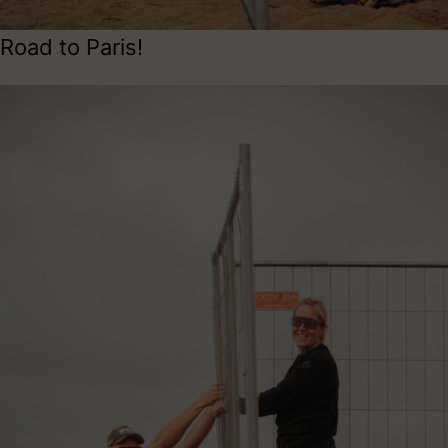
Road to Paris!